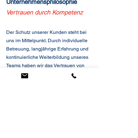
Unternehmensphilosophie
Vertrauen durch Kompetenz
Der Schutz unserer Kunden steht bei
uns im Mittelpunkt. Durch individuelle
Betreuung, langjährige Erfahrung und
kontinuierliche Weiterbildung unseres
Teams haben wir das Vertrauen von
Polizeibehörden, Versicherungen,
Architekten und Planern gewinnen
können.
Mit der Hamburg Alarm GmbH als Teil
der
Hamburg Alarm Gruppe
greifen wir
auf ein starkes Netzwerk aus
VdS-
anerkannten
Partnerunternehmen
zurück – für Lösungen, die höchsten